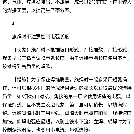
透，气体、焊渣易排出，不烧穿，成形良好的前提下选用较大
的焊接速度，以提高生产率效率。
4
施焊时不注意控制电弧长度
【现象】施焊时不根据坡口形式、焊接层数、焊接形式、
焊条型号等适当调整电弧长度。由于焊接电弧长度使用不当，
较难得到高质量的焊缝。
【措施】为了保证焊缝质量，施焊时一般多采用短弧操
作，但可以根据不同的情况选用合适的弧长以获得最优的焊接
质量，如V形坡口对接、角接的第一层应使用短些的电弧，以
保证焊透，且不发生咬边现象，第二层可以稍长，以填满焊
缝。焊缝间隙小时宜用短弧，间隙大时电弧可稍长，焊接速度
加快。仰焊电弧应最短，以防止铁水下流；立焊、横焊时为了
控制熔池温度，也要用小电流、短弧焊接。