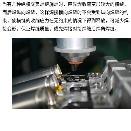
当有几种纵横交叉焊缝施焊时，应先焊收缩变形较大的横缝，
而后焊纵向焊缝，这样焊接横向焊缝时不会受到纵向焊缝的约
束，使横缝的收缩应力在无约束的情况下得到释放，可减少焊
接变形，保证焊缝质量，或先焊接对接焊缝后焊角焊缝。