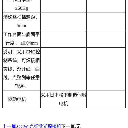
≥50Kg
滚珠丝杠幅螺距：
5mm
工作台面与底面平
行度 ：≤0.04mm
说明：采用CNC控
制系统，可焊接相
贯线，渐开线，曲
线，点整列等任意
轨迹。
采用日本松下制造伺服
驱动电机
电机
上一篇:
QCW 光纤激光焊接机
下一篇:
无