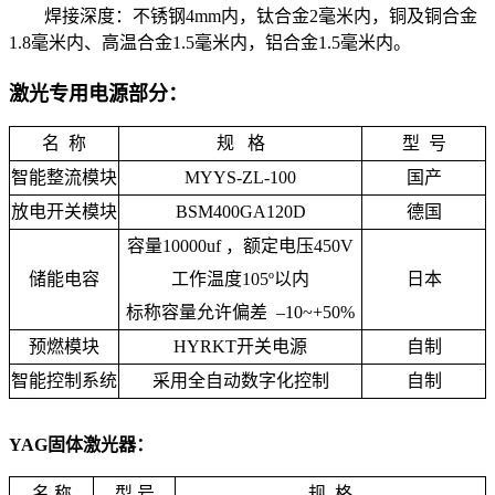
焊接深度：不锈钢4mm内，钛合金2毫米内，铜及铜合金
1.8毫米内、高温合金1.5毫米内，铝合金1.5毫米内。
激光专用电源部分：
名 称
规 格
型 号
智能整流模块
MYYS-ZL-100
国产
放电开关模块
BSM400GA120D
德国
容量10000uf ，额定电压450V
储能电容
工作温度105º以内
日本
标称容量允许偏差 –10~+50%
预燃模块
HYRKT开关电源
自制
智能控制系统
采用全自动数字化控制
自制
YAG固体激光器：
名 称
型 号
规 格