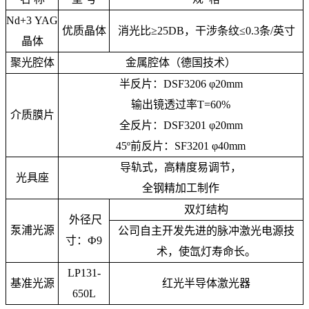
Nd+3 YAG
优质晶体
消光比≥25DB，干涉条纹≤0.3条/英寸
晶体
聚光腔体
金属腔体（德国技术）
半反片：DSF3206 φ20mm
输出镜透过率T=60%
介质膜片
全反片：DSF3201 φ20mm
45º前反片：SF3201 φ40mm
导轨式，高精度易调节，
光具座
全钢精加工制作
双灯结构
外径尺
泵浦光源
公司自主开发先进的脉冲激光电源技
寸：Ф9
术，使氙灯寿命长。
LP131-
基准光源
红光半导体激光器
650L